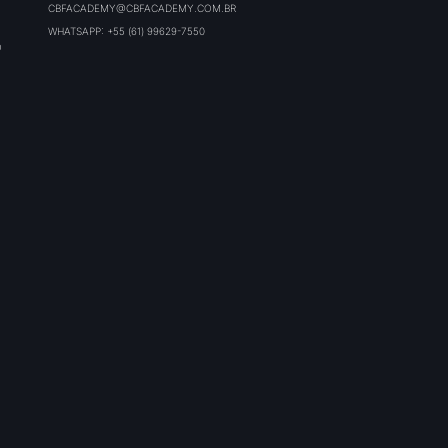
CBFACADEMY@CBFACADEMY.COM.BR
WHATSAPP: +55 (61) 99629-7550
O