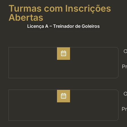
Turmas com Inscrições
Abertas
Licença A – Treinador de Goleiros
O
Pr
O
Pr