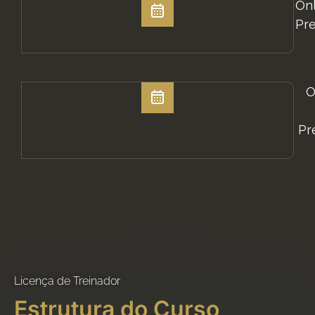
Onl
Pre
O
Pr
Licença de Treinador
Estrutura do Curso