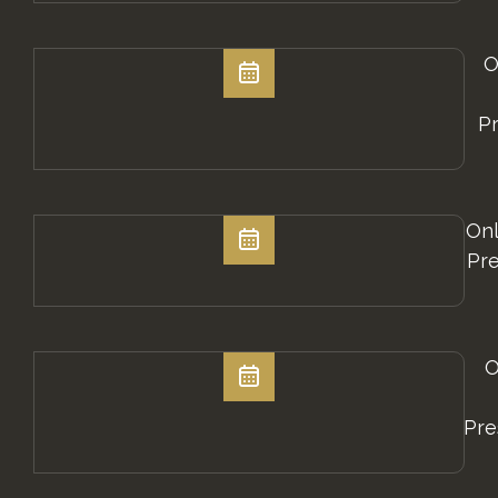
O
Pr
Onl
Pre
O
Pre