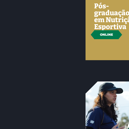
Pós-
graduaçã
em Nutriç
Esportiva
ONLINE