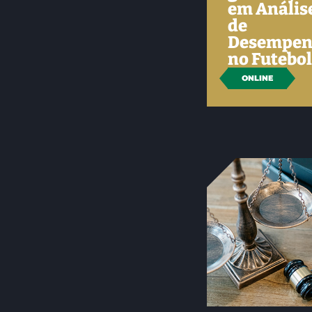
em Anális
de
Desempen
no Futebo
ONLINE