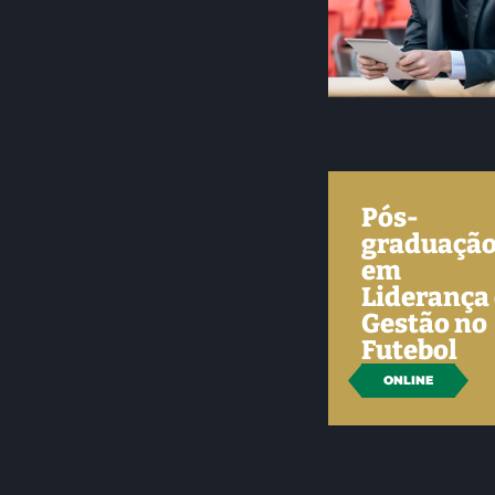
Pós-
graduaçã
em
Liderança 
Gestão no
Futebol
ONLINE