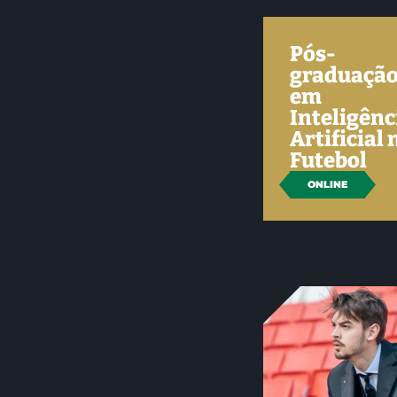
Pós-
graduaçã
em
Inteligênc
Artificial 
Futebol
ONLINE