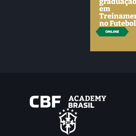
graduaçã
em
Treiname
no Futebo
ONLINE