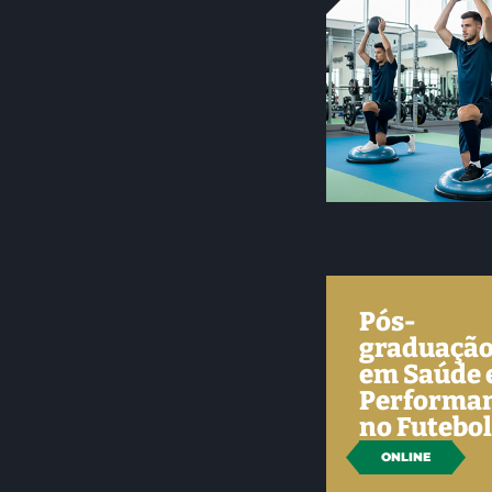
Pós-
graduaçã
em Saúde 
Performa
no Futebo
ONLINE