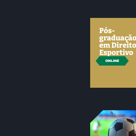
Pós-
graduaçã
em Direit
Esportivo
ONLINE