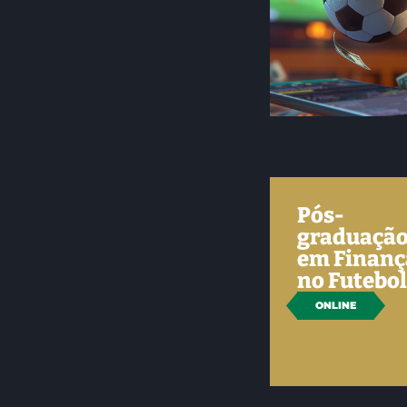
Pós-
graduaçã
em Finanç
no Futebo
ONLINE