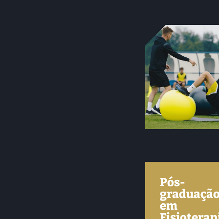
Pós-
graduaçã
em
Fisioterap