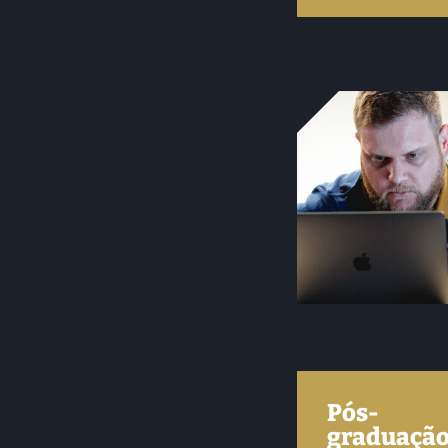
Pós-
graduaçã