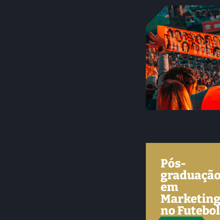
Pós-
graduaçã
em
Marketin
no Futebo