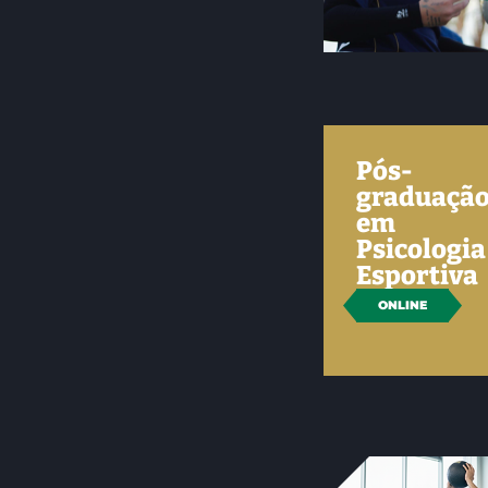
Pós-
graduaçã
em
Psicologia
Esportiva
ONLINE