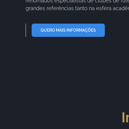
renomados especialistas de clubes de futeb
grandes referências tanto na esfera acad
QUERO MAIS INFORMAÇÕES
I