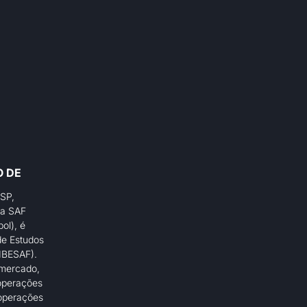
O DE
/SP,
da SAF
ol), é
 de Estudos
IBESAF).
 mercado,
 operações
 operações