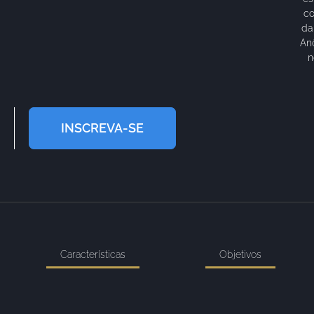
co
da
An
n
INSCREVA-SE
Características
Objetivos