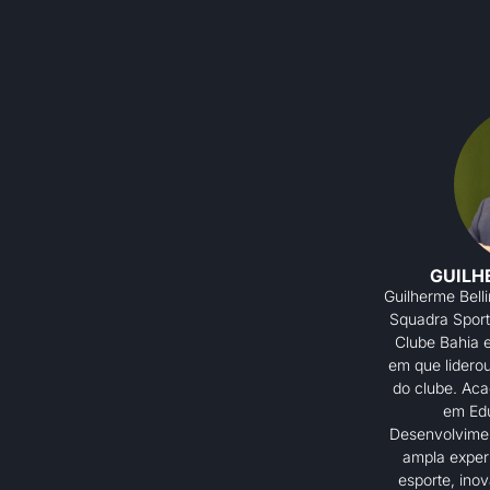
GUILH
Guilherme Bell
Squadra Sports
Clube Bahia 
em que lidero
do clube. Ac
em Ed
Desenvolvimen
ampla experi
esporte, inov