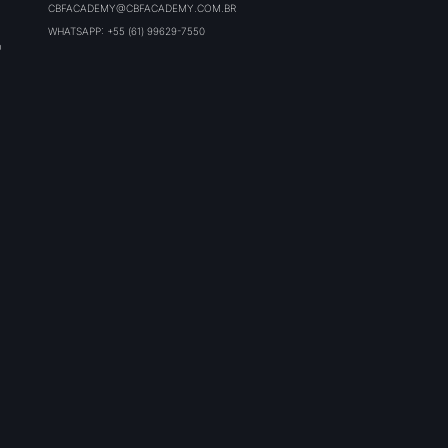
CBFACADEMY@CBFACADEMY.COM.BR
WHATSAPP: +55 (61) 99629-7550
O