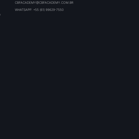
CBFACADEMY@CBFACADEMY.COM.BR
WHATSAPP: +55 (61) 99629-7550
O