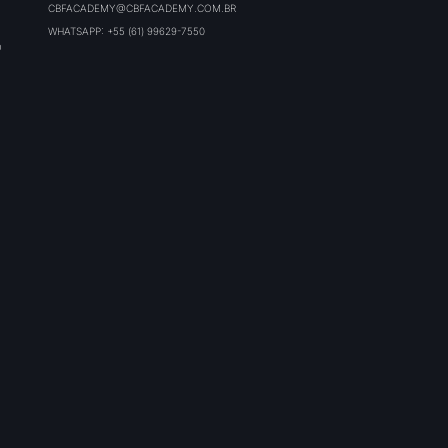
CBFACADEMY@CBFACADEMY.COM.BR
WHATSAPP: +55 (61) 99629-7550
O