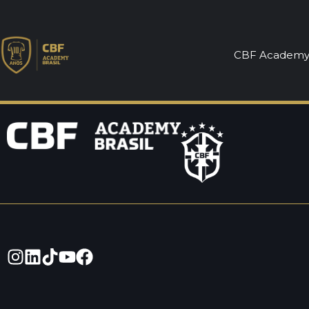
Licença C – Tr
CBF Academ