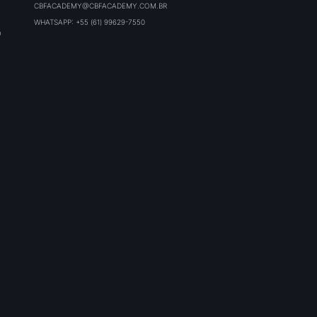
CBFACADEMY@CBFACADEMY.COM.BR
WHATSAPP: +55 (61) 99629-7550
O