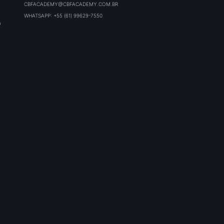
CBFACADEMY@CBFACADEMY.COM.BR
WHATSAPP: +55 (61) 99629-7550
O