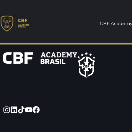
Licença B – Tr
CBF Academ