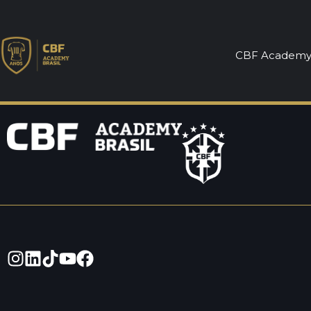
Licença B – Pr
CBF Academ