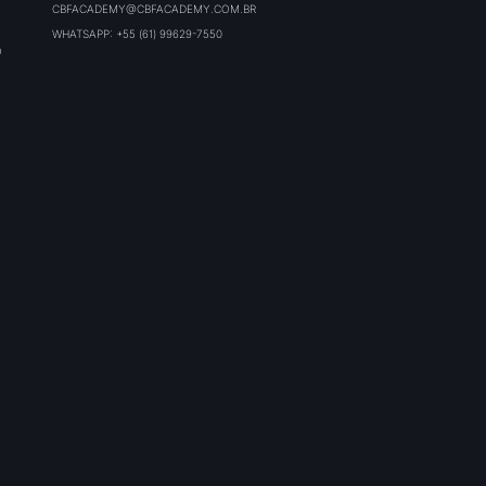
CBFACADEMY@CBFACADEMY.COM.BR
WHATSAPP: +55 (61) 99629-7550
O