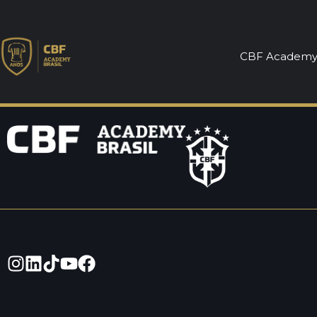
Licença A – Tr
CBF Academ