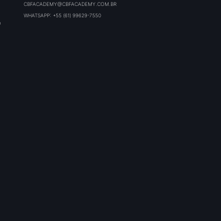
CBFACADEMY@CBFACADEMY.COM.BR
WHATSAPP: +55 (61) 99629-7550
O