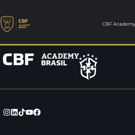
Análise de De
CBF Academ