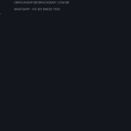
CBFACADEMY@CBFACADEMY.COM.BR
WHATSAPP: +55 (61) 99629-7550
O