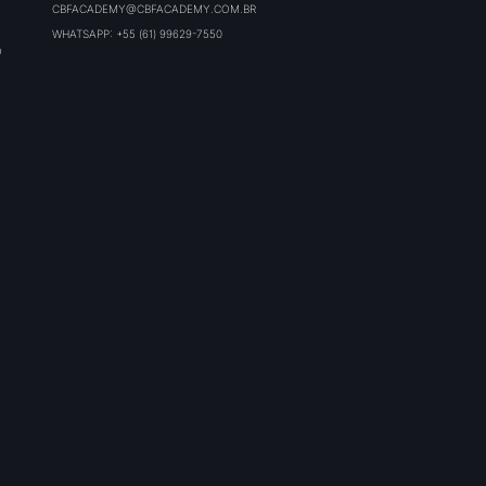
CBFACADEMY@CBFACADEMY.COM.BR
WHATSAPP: +55 (61) 99629-7550
O