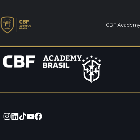
810
CBF Academ