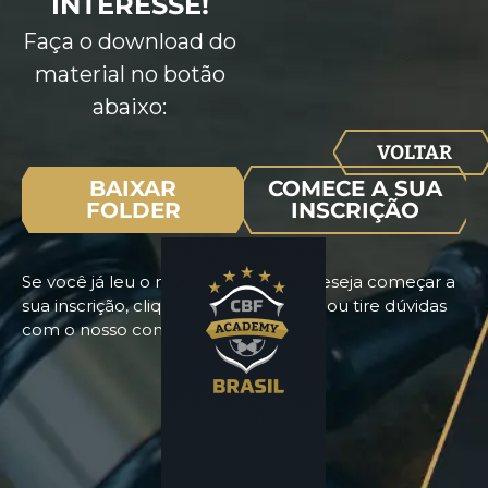
INTERESSE!
Faça o download do
material no botão
abaixo:
VOLTAR
BAIXAR
COMECE A SUA
FOLDER
INSCRIÇÃO
Se você já leu o nosso programa e deseja começar a
sua inscrição, clique no botão abaixo ou tire dúvidas
com o nosso consultor.