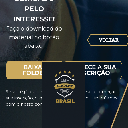
PELO
INTERESSE!
Faça o download do
material no botão
VOLTAR
abaixo:
BAIXAR
COMECE A SUA
FOLDER
INSCRIÇÃO
Se você já leu o nosso programa e deseja começar a
sua inscrição, clique no botão abaixo ou tire dúvidas
com o nosso consultor.