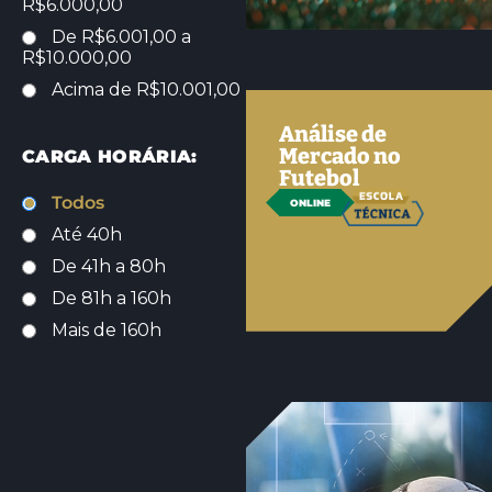
R$6.000,00
De R$6.001,00 a
R$10.000,00
Acima de R$10.001,00
Análise de
Mercado no
CARGA HORÁRIA:
Futebol
Todos
ONLINE
Até 40h
De 41h a 80h
De 81h a 160h
Mais de 160h