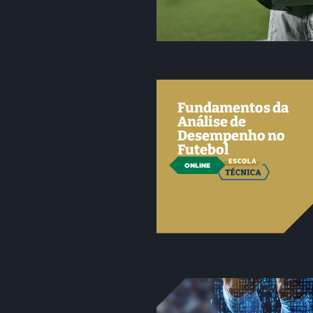
Fundamentos da
Análise de
Desempenho no
Futebol
ONLINE