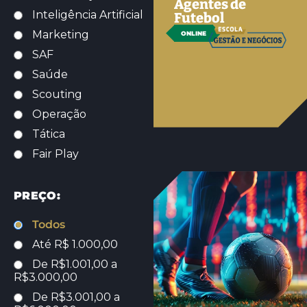
Agentes de
Inteligência Artificial
Futebol
Marketing
ONLINE
SAF
Saúde
Scouting
Operação
Tática
Fair Play
PREÇO:
Todos
Até R$ 1.000,00
De R$1.001,00 a
R$3.000,00
De R$3.001,00 a